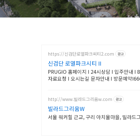
https://신검단로열파크씨티2.com
광고
신검단 로열파크시티 II
PRUGIO 홈페이지 I 24시상담 I 입주안내 I 80% 대출상담 I 잔금유예 상담 I 현장투어 I
자료요청 I 오시는길 문자안내 I 방문예약I666
http://www.빌라드그리움w.com
광고
빌라드그리움W
서울 워커힐 근교, 구리 아치울마을, 빌라드