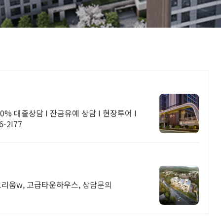
-2I77
그리움w, 고급타운하우스, 상담문의