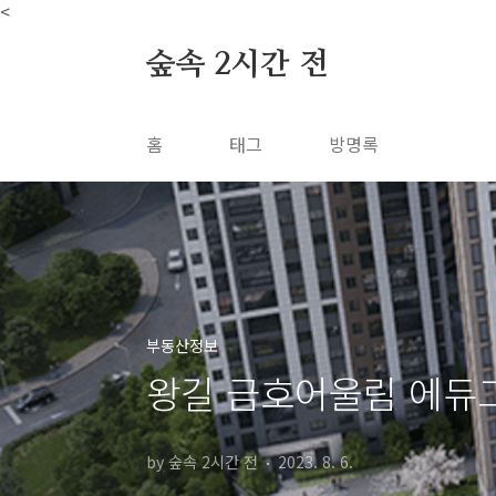
본문 바로가기
<
숲속 2시간 전
홈
태그
방명록
부동산정보
왕길 금호어울림 에듀그
by 숲속 2시간 전
2023. 8. 6.