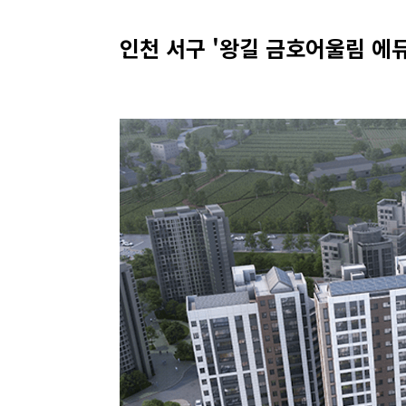
인천 서구 '왕길 금호어울림 에