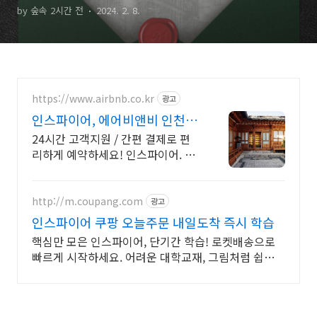
by 숲속 2시간 전
2024. 2. 8.
https://www.airbnb.co.kr
광고
인스파이어, 에어비앤비 인천 노
을뷰 숙소
24시간 고객지원 / 간편 결제로 편
리하게 예약하세요! 인스파이어. 혼
자 여행, 신나는 파티, 가족과의 편안
한 휴식까지, 에어비앤비에서 만나
보세요.
http://m.coupang.com
광고
인스파이어 쿠팡 오늘주문 내일도착 즉시 학습
핵심만 모은 인스파이어, 단기간 학습! 로켓배송으로
빠르게 시작하세요. 어려운 대학교재, 그림처럼 쉽게!
쿠팡에서 명확한 해설을 만나세요.