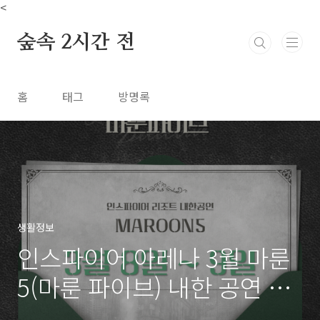
본문 바로가기
<
숲속 2시간 전
홈
태그
방명록
생활정보
인스파이어 아레나 3월 마룬
5(마룬 파이브) 내한 공연 인
터파크 티켓 예매 정보