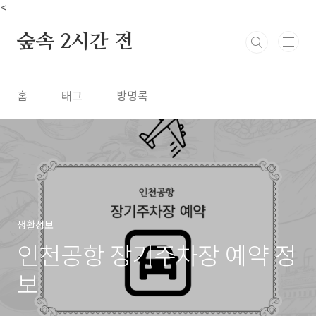
본문 바로가기
<
숲속 2시간 전
홈
태그
방명록
생활정보
인천공항 장기주차장 예약 정
보