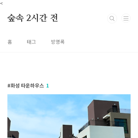
본문 바로가기
<
숲속 2시간 전
홈
태그
방명록
화성 타운하우스
1