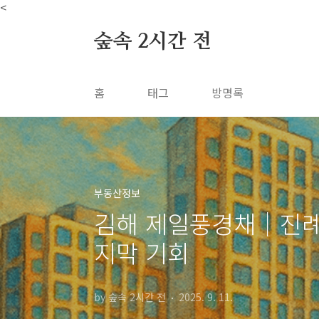
본문 바로가기
<
숲속 2시간 전
홈
태그
방명록
부동산정보
김해 제일풍경채｜진례신
지막 기회
by 숲속 2시간 전
2025. 9. 11.