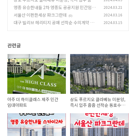
선착순 동호수지정 분양
영종 유승한내들 2차 영종도 공공지원 민간임대
2024.03.21
(0)
아파트 3월 22일 오픈
서울산 이편한세상 파크그란데
2024.03.16
(0)
(0)
대구 빌리브 헤리티지 공매 선착순 수의계약 진행
2024.03.15
중, 수성구 신세계건설
(0)
관련글
아주 더 하이클래스 제주 민간
상도 푸르지오 클라베뉴 미분양,
임대아파트
즉시 입주 줍줍 선착순 동호수지
정 분양