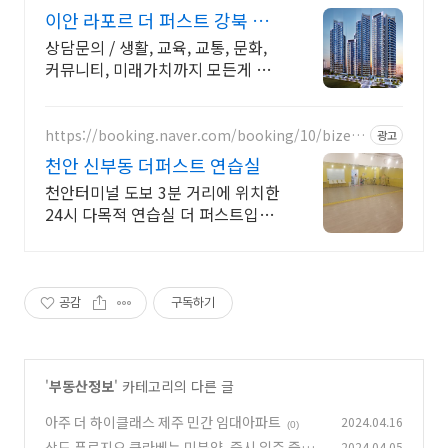
이안 라포르 더 퍼스트 강북 민
간임대 예비임차인 모집
상담문의 / 생활, 교육, 교통, 문화,
커뮤니티, 미래가치까지 모든게 다
있는 곳
https://booking.naver.com/booking/10/bizes/
광고
860011
천안 신부동 더퍼스트 연습실
천안터미널 도보 3분 거리에 위치한
24시 다목적 연습실 더 퍼스트입니
다
공감
구독하기
'
부동산정보
' 카테고리의 다른 글
아주 더 하이클래스 제주 민간 임대아파트
2024.04.16
(0)
상도 푸르지오 클라베뉴 미분양, 즉시 입주 줍줍
2024.04.05