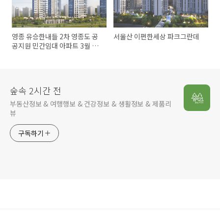
영종 유승한내들 2차 영종도 공
서울산 이편한세상 파크그란데
공지원 민간임대 아파트 3월 22
일 오픈
숲속 2시간 전
부동산정보 & 여행행보 & 건강정보 & 생활정보 & 제품리
뷰
구독하기