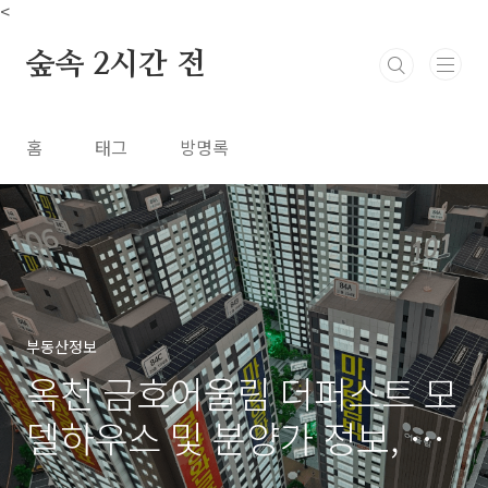
본문 바로가기
<
숲속 2시간 전
홈
태그
방명록
부동산정보
옥천 금호어울림 더퍼스트 모
델하우스 및 분양가 정보, 충
북 옥천역 아파트 분양