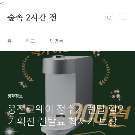
본문 바로가기
<
숲속 2시간 전
홈
태그
방명록
생활정보
웅진코웨이 정수기 렌탈 할인
기획전 렌탈료 최저가 보장