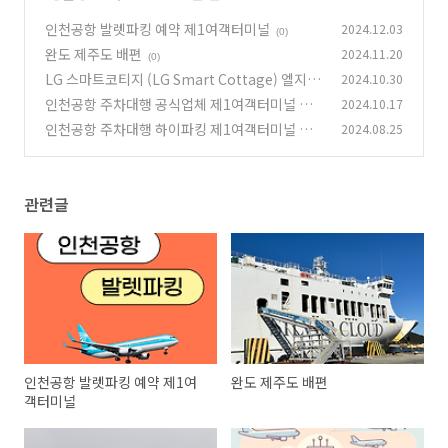
인천공항 발렛파킹 예약 제1여객터미널
2024.12.03
(0)
완도 제주도 배편
2024.11.20
(0)
LG 스마트코티지 (LG Smart Cottage) 엘지 전
2024.10.30
자 모듈러주택 가격 1억 8천만원 부터
인천공항 주차대행 공식업체 제1여객터미널 투
2024.10.17
(0)
루발렛(하이파킹)
인천공항 주차대행 하이파킹 제1여객터미널 공
2024.08.25
(0)
식업체
(0)
관련글
인천공항 발렛파킹 예약 제1여
완도 제주도 배편
객터미널