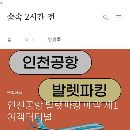
본문 바로가기
<
숲속 2시간 전
홈
태그
방명록
생활정보
인천공항 발렛파킹 예약 제1
여객터미널