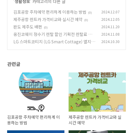
'
생활정보
' 카테고리의 다른 글
김포공항 주차예약 편리하게 이용하는 방법
2024.12.07
(0)
제주공항 렌트카 가격비교와 실시간 예약
2024.12.05
(0)
완도 제주도 배편
2024.11.20
(0)
웅진코웨이 정수기 렌탈 할인 기획전 렌탈료 최저
2024.11.08
가 보장
LG 스마트코티지 (LG Smart Cottage) 엘지 전
2024.10.30
(0)
자 모듈러주택 가격 1억 8천만원 부터
(0)
관련글
김포공항 주차예약 편리하게 이
제주공항 렌트카 가격비교와 실
용하는 방법
시간 예약