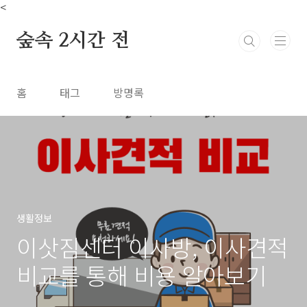
본문 바로가기
<
숲속 2시간 전
홈
태그
방명록
생활정보
이삿짐센터 이사방, 이사견적
비교를 통해 비용 알아보기