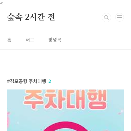
본문 바로가기
<
숲속 2시간 전
홈
태그
방명록
김포공항 주차대행
2